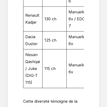
6
Manuelle
Renault
10.1
2
130 ch
6v / EDC
Kadjar
s
2
7
Dacia
Manuelle
10.4
2
125 ch
Duster
6v
s
2
Nissan
Qashqai
Manuelle
10.9
2
/ Juke
115 ch
6v
s
2
(DIG-T
115)
Cette diversité témoigne de la