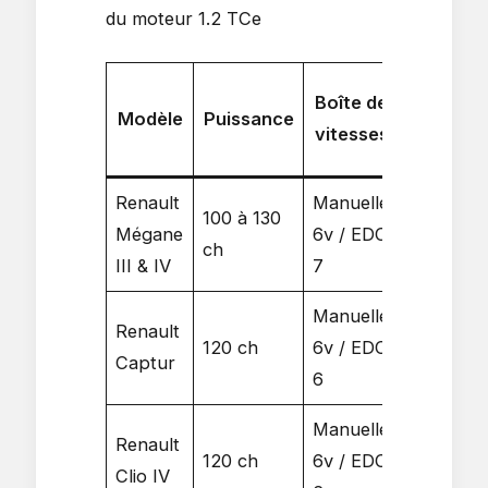
du moteur 1.2 TCe
0-
Boîte de
Modèle
Puissance
100
A
vitesses
km/h
Renault
Manuelle
9.3 –
100 à 130
2
Mégane
6v / EDC
10.6
ch
2
III & IV
7
s
Manuelle
Renault
2
120 ch
6v / EDC
9.9 s
Captur
2
6
Manuelle
Renault
2
120 ch
6v / EDC
9.0 s
Clio IV
2