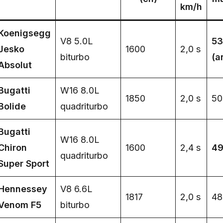
km/h
Koenigsegg
V8 5.0L
53
Jesko
1600
2,0 s
biturbo
(a
Absolut
Bugatti
W16 8.0L
1850
2,0 s
50
Bolide
quadriturbo
Bugatti
W16 8.0L
Chiron
1600
2,4 s
49
quadriturbo
Super Sport
Hennessey
V8 6.6L
1817
2,0 s
48
Venom F5
biturbo