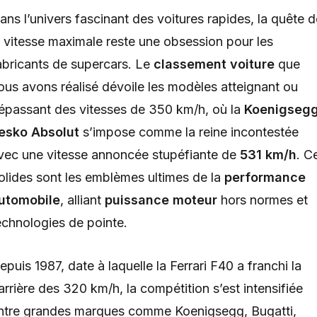
ans l’univers fascinant des voitures rapides, la quête d
a vitesse maximale reste une obsession pour les
abricants de supercars. Le
classement voiture
que
ous avons réalisé dévoile les modèles atteignant ou
épassant des vitesses de 350 km/h, où la
Koenigseg
esko Absolut
s’impose comme la reine incontestée
vec une vitesse annoncée stupéfiante de
531 km/h
. C
olides sont les emblèmes ultimes de la
performance
utomobile
, alliant
puissance moteur
hors normes et
echnologies de pointe.
epuis 1987, date à laquelle la Ferrari F40 a franchi la
arrière des 320 km/h, la compétition s’est intensifiée
ntre grandes marques comme Koenigsegg, Bugatti,