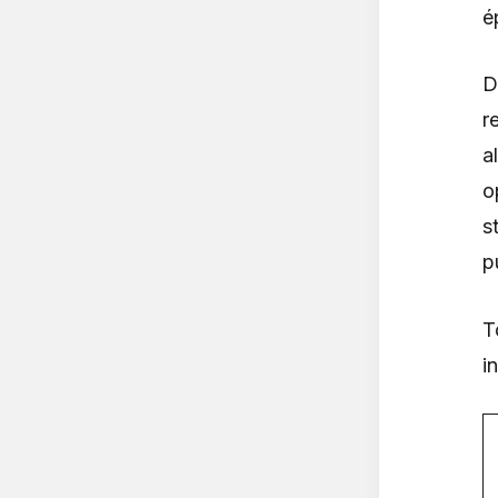
é
D
r
a
o
s
p
T
i