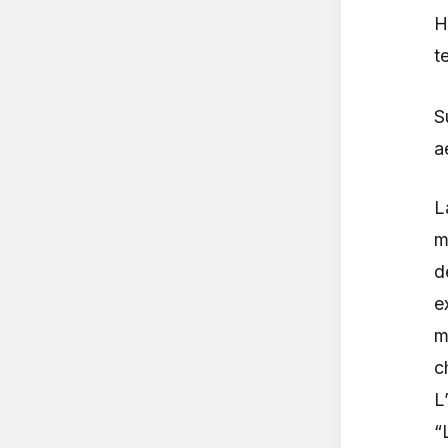
H
t
S
a
L
m
d
e
m
c
L
“