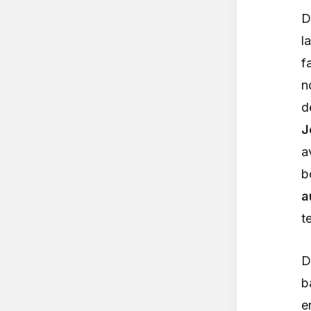
D
l
f
n
d
J
a
b
a
t
D
b
e