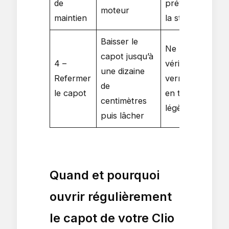
de
prévue, tester
moteur
maintien
la stabilité
Baisser le
Ne pas forcer,
capot jusqu’à
4 –
vérifier le
une dizaine
Refermer
verrouillage
de
le capot
en tirant
centimètres
légèrement
puis lâcher
Quand et pourquoi
ouvrir régulièrement
le capot de votre Clio