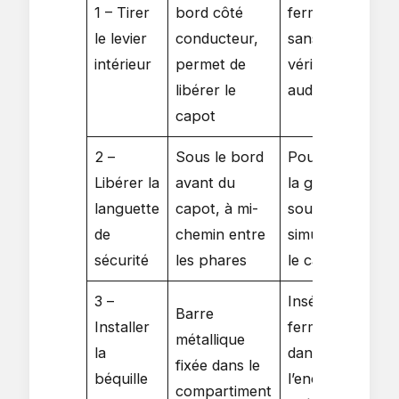
1 – Tirer
bord côté
fermement
le levier
conducteur,
sans forcer,
intérieur
permet de
vérifier le clic
libérer le
audible
capot
2 –
Sous le bord
Pousser vers
Libérer la
avant du
la gauche en
languette
capot, à mi-
soulevant
de
chemin entre
simultanément
sécurité
les phares
le capot
3 –
Insérer
Barre
Installer
fermement
métallique
la
dans
fixée dans le
béquille
l’encoche
compartiment